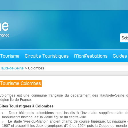
Tourisme
Circuits Touristiques
Manifestations
Guides
Hauts-de-Seine
> Colombes
Tourisme Colombes
Colombes est une commune française du département des Hauts-de-Seine d
région Île-de-France.
Sites Touristiques à Colombes
Deux bâtiments colombiens sont inscrits à l'inventaire supplémentaire d
monuments historiques: la vieille église du centre-ville
Le stade Yves-du-Manoir, ancien champ de course hippique, fut inauguré
1907 et accueillit les Jeux olympiques d'été de 1924 puis la Coupe du monde