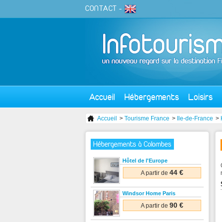
CONTACT
-
Accueil
Hébergements
Loisirs
Accueil
>
Tourisme France
>
Ile-de-France
>
Hébergements à Colombes
Hôtel de l'Europe
44 €
A partir de
Windsor Home Paris
90 €
A partir de