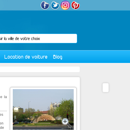
Location de voiture
Blog
e la
es
 en
 de