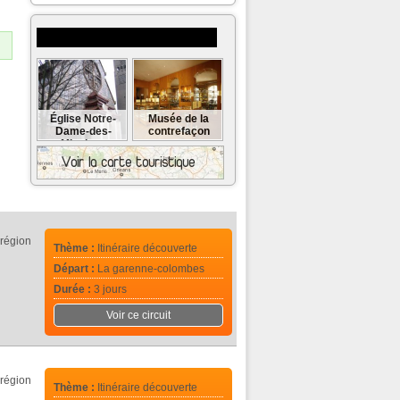
Musées et monuments à visiter
Église Notre-
Musée de la
Dame-des-
contrefaçon
Missions
région
Thème :
Itinéraire découverte
Départ :
La garenne-colombes
Durée :
3 jours
Voir ce circuit
région
Thème :
Itinéraire découverte