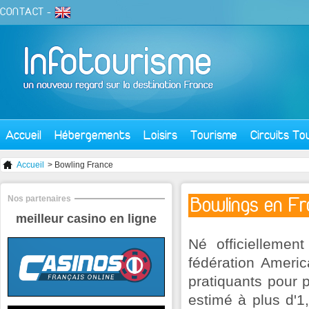
CONTACT
-
Accueil
Hébergements
Loisirs
Tourisme
Circuits To
Accueil
> Bowling France
Nos partenaires
Bowlings en Fr
meilleur casino en ligne
Né officiellemen
fédération Ameri
pratiquants pour 
estimé à plus d'1