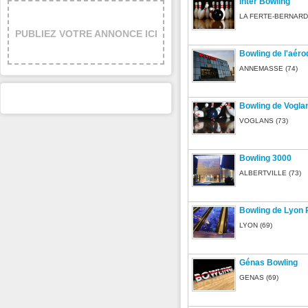
Inter Bowling
LA FERTE-BERNARD 
PUBLIEZ VOTRE ANNONCE ICI
Bowling de l'aér
ANNEMASSE (74)
Bowling de Vogla
VOGLANS (73)
Bowling 3000
ALBERTVILLE (73)
Bowling de Lyon 
LYON (69)
Génas Bowling
GENAS (69)