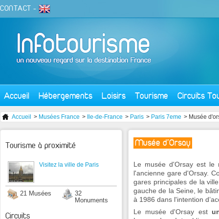
CONTACT
-
Accueil
Hébergements
Loisirs
Tourisme
Circuits To
Accueil
>
Musées France
>
Ile-de-France
>
Paris
>
Paris 7eme
> Musée d'or
Musée d'Orsay
Tourisme à proximité
Le musée d'Orsay est le
Visitez la ville de Paris
l'ancienne gare d'Orsay. Co
gares principales de la vil
gauche de la Seine, le bât
21 Musées
32
à 1986 dans l'intention d’ac
Monuments
Le musée d'Orsay est
u
Circuits