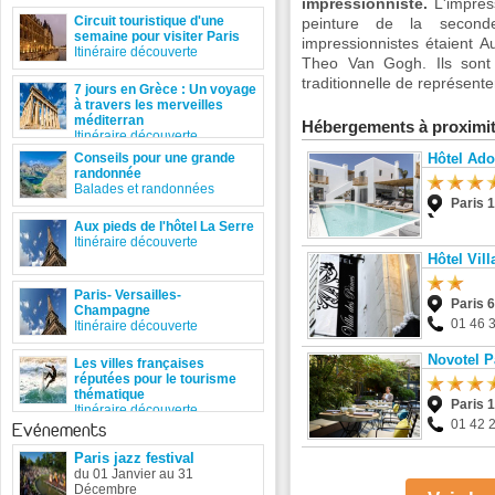
impressionniste.
L'impres
Circuit touristique d'une
peinture de la second
semaine pour visiter Paris
impressionnistes étaient 
Itinéraire découverte
Theo Van Gogh. Ils sont
traditionnelle de représente
7 jours en Grèce : Un voyage
à travers les merveilles
méditerran
Hébergements à proximi
Itinéraire découverte
Conseils pour une grande
Hôtel Ad
randonnée
Balades et randonnées
Paris 
Aux pieds de l'hôtel La Serre
Itinéraire découverte
Hôtel Vil
Paris- Versailles-
Paris 
Champagne
01 46 
Itinéraire découverte
Novotel Pa
Les villes françaises
réputées pour le tourisme
thématique
Paris 
Itinéraire découverte
01 42 
Evénements
Paris jazz festival
du 01 Janvier au 31
Décembre