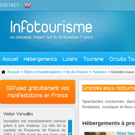
CONTACT
-
Accueil
Hébergements
Loisirs
Tourisme
Circuits To
Accueil
>
Fêtes et manifestations
>
Ile-de-France
>
Yvelines
> Grandes eaux 
Diffusez gratuitement vos
Grandes eaux nocturn
manifestations en France
Spectacles nocturnes dans
fontaines, musique et feux d’
Visiter Versailles
Versailles est mondialement connue
Hébergements à pro
grâce à son chateau. La ville fut la
capitale du Royaume de France de
+
Hôtel Ha
1682 à 1789 et est de nos jours une