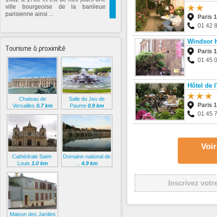
ville bourgeoise de la banlieue
parisienne ainsi ...
Paris 
01 42 
Windsor 
Tourisme à proximité
Paris 
01 45 
Hôtel de l
Chateau de
Salle du Jeu de
Paris 
Versailles
0.7 km
Paume
0.9 km
01 45 
Voir
Cathédrale Saint-
Domaine national de
Louis
1.0 km
...
4.9 km
Inscrivez votr
Maison des Jardies