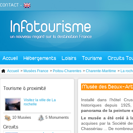
CONTACT
-
Accueil
Hébergements
Loisirs
Tourisme
Circuits To
Accueil
>
Musées France
>
Poitou-Charentes
>
Charente-Maritime
>
La roch
Musée des Beaux-Art
Tourisme à proximité
Installé dans l’hôtel Cru
Visitez la ville de La
rochelle
historiques depuis 1925
panorama de la peinture 
10 Musées
5 Monuments
Le musée a été créé à la
acquises par la Société d
Circuits
Chassériau ... De nombreux 