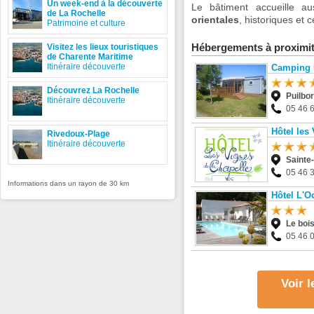
Un week-end à la découverte
Le bâtiment accueille a
de La Rochelle
orientales
, historiques et 
Patrimoine et culture
Hébergements à proximi
Visitez les lieux touristiques
de Charente Maritime
Itinéraire découverte
Camping 
Découvrez La Rochelle
Puilbo
Itinéraire découverte
05 46 
Hôtel les
Rivedoux-Plage
Itinéraire découverte
Sainte
05 46 
Informations dans un rayon de 30 km
Hôtel L'O
Le boi
05 46 
Voir 