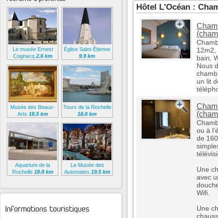
Hôtel L'Océan : Cha
Chamb
(cham
Chambr
Le musée Ernest
Église Saint-Étienne
12m2, 
Cognacq
2.6 km
9.9 km
bain, W
Nous d
chambre
un lit 
télépho
Chamb
Musée des Beaux-
Tours de la Rochelle
(cham
Arts
18.5 km
18.6 km
Chambr
ou à l’
de 160
simple
télévis
Aquarium de la
Le Musée des
Une ch
Rochelle
18.8 km
Automates
19.5 km
avec un
douche
Wifi.
Informations touristiques
Une ch
chauss