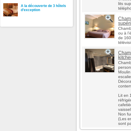
lits s
A la découverte de 3 hôtels
télépho
d’exception
Chamb
supér
Chambr
ou à l’
de 160
télévis
Chamb
kitch
Chambr
person
Moulin 
escalie
Décora
contem
Lit en
réfrigé
cafetiè
vaissel
Non fu
(Les e
sont p