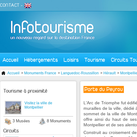
CONTACT
-
Accueil
Hébergements
Loisirs
Tourisme
Circuits To
Accueil
>
Monuments France
>
Languedoc-Roussillon
>
Hérault
>
Montpelli
Porte du Peyrou
Tourisme à proximité
L'Arc de Triomphe fut édif
Visitez la ville de
Montpellier
murailles de la ville, dédié 
sommet de la ville de Montp
offre ainsi du haut de s
3 Musées
8 Monuments
Montpellier et de ses alento
Circuits
Construit au croisement de