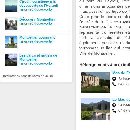
du parc du Peyrou, l'Ar
Circuit touristique à la
découverte de l'Hérault
dimensions imposantes de
Itinéraire découverte
mais aussi un portique de 
Cette grande porte sembla
Découvrir Montpellier
l'entrée de la ''place roy
Itinéraire découverte
bienfaiteur de la ville. 
représentant différentes é
midi, la révocation de l'é
Montpellier gourmand
Itinéraire découverte
également possible d'adm
terrassant un lion qui inc
Ville de Montpellier.
Les parcs et jardins de
Montpellier
Itinéraire découverte
Hébergements à proximi
Mas de F
Informations dans un rayon de 30 km
Saint-
04 67 
Le Mas de
Saint-
04 67 