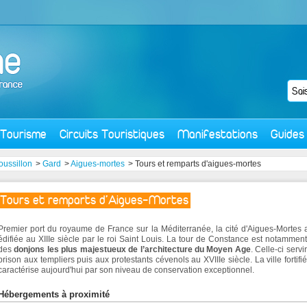
Tourisme
Circuits Touristiques
Manifestations
Guides
ussillon
>
Gard
>
Aigues-mortes
> Tours et remparts d'aigues-mortes
Tours et remparts d'Aigues-Mortes
Premier port du royaume de France sur la Méditerranée, la cité d'Aigues-Mortes 
édifiée au XIIIe siècle par le roi Saint Louis. La tour de Constance est notamment
des
donjons les plus majestueux de l’architecture du Moyen Age
. Celle-ci servi
prison aux templiers puis aux protestants cévenols au XVIIIe siècle. La ville fortifi
caractérise aujourd'hui par son niveau de conservation exceptionnel.
Hébergements à proximité