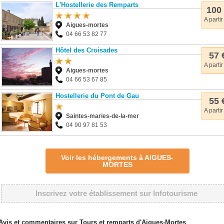
L'Hostellerie des Remparts
100
A partir
Aigues-mortes
04 66 53 82 77
Hôtel des Croisades
57 
A partir
Aigues-mortes
04 66 53 67 85
Hostellerie du Pont de Gau
55 
A partir
Saintes-maries-de-la-mer
04 90 97 81 53
Voir les hébergements à AIGUES-
MORTES
Inscrivez votre établissement sur Infotourisme
Avis et commentaires sur Tours et remparts d'Aigues-Mortes