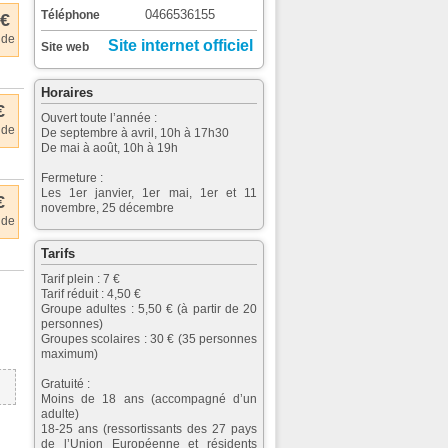
0466536155
Téléphone
 €
 de
Site internet officiel
Site web
Horaires
€
Ouvert toute l’année :
 de
De septembre à avril, 10h à 17h30
De mai à août, 10h à 19h
Fermeture :
Les 1er janvier, 1er mai, 1er et 11
€
novembre, 25 décembre
 de
Tarifs
Tarif plein : 7 €
Tarif réduit : 4,50 €
Groupe adultes : 5,50 € (à partir de 20
personnes)
Groupes scolaires : 30 € (35 personnes
maximum)
Gratuité :
Moins de 18 ans (accompagné d’un
adulte)
18-25 ans (ressortissants des 27 pays
de l’Union Européenne et résidents