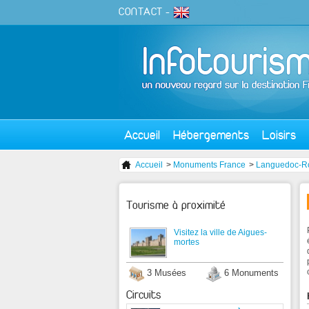
CONTACT
-
Accueil
Hébergements
Loisirs
Accueil
>
Monuments France
>
Languedoc-Ro
Tourisme à proximité
Visitez la ville de Aigues-
mortes
3 Musées
6 Monuments
Circuits