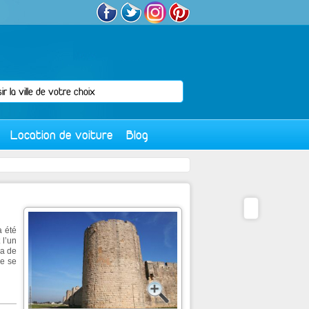
Location de voiture
Blog
a été
 l’un
ra de
ée se