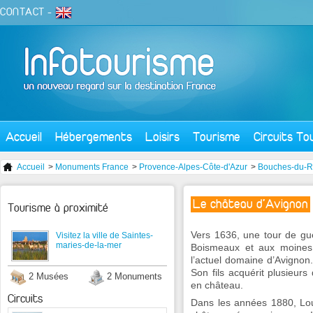
CONTACT
-
Accueil
Hébergements
Loisirs
Tourisme
Circuits To
Accueil
>
Monuments France
>
Provence-Alpes-Côte-d'Azur
>
Bouches-du-
Le château d'Avignon
Tourisme à proximité
Vers 1636, une tour de gue
Visitez la ville de Saintes-
maries-de-la-mer
Boismeaux et aux moines
l’actuel domaine d’Avignon
Son fils acquérit plusieur
2 Musées
2 Monuments
en château.
Circuits
Dans les années 1880, Loui