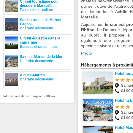
château néo-renaissance. Il
Circuit touristique pour
découvrir Marseille
qui se trouve de l'autre côt
Patrimoine et culture
de demander à Achille B
Marseille.
Sur les traces de Marcel
Pagnol
Aujourd'hui,
le site est p
Itinéraire découverte
Rhône.
Le Domaine départe
au public. Il propose à s
Circuit équestre dans la
également une programmat
camargue
spectacle vivant et un ense
Balades et randonnées
Photo
Saintes-Maries-de-la-Mer
Itinéraire découverte
Hébergements à proximi
Hôtel les 
Aigues-Mortes
Itinéraire découverte
Sainte
04 90 
Informations dans un rayon de 30 km
Hôtel la 
Sainte
04 90 
Hôtel Ma