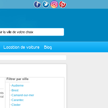
Location de voiture
Blog
Filtrer par ville
Audierne
Brest
nts
Camaret-sur-mer
ral
Carantec
Cleder