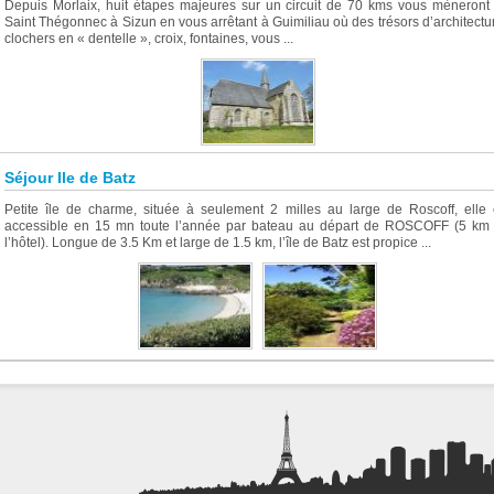
Depuis Morlaix, huit étapes majeures sur un circuit de 70 kms vous mèneront
Saint Thégonnec à Sizun en vous arrêtant à Guimiliau où des trésors d’architectur
clochers en « dentelle », croix, fontaines, vous ...
Séjour Ile de Batz
Petite île de charme, située à seulement 2 milles au large de Roscoff, elle 
accessible en 15 mn toute l’année par bateau au départ de ROSCOFF (5 km
l’hôtel). Longue de 3.5 Km et large de 1.5 km, l’île de Batz est propice ...