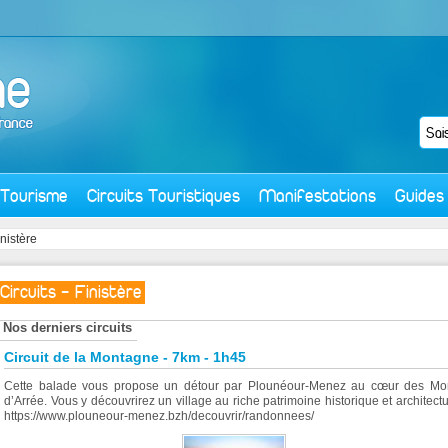
Tourisme
Circuits Touristiques
Manifestations
Guides
inistère
Circuits - Finistère
Nos derniers circuits
Circuit de la Montagne - 7km - 1h45
Cette balade vous propose un détour par Plounéour-Menez au cœur des Mo
d’Arrée. Vous y découvrirez un village au riche patrimoine historique et architectu
https://www.plouneour-menez.bzh/decouvrir/randonnees/