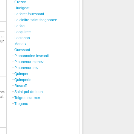
Crozon
Huelgoat
La foret-fouesnant
Le cloitre-saint-thegonnec
Le faou
Locquirec
 et
Locronan
’un
Morlaix
Ouessant
Plobannalec-lesconil
Plouneour-menez
Plouneour-trez
Quimper
Quimperle
Roscoff
Saint-pol-de-leon
nts
al.
Telgruc-sur-mer
Tregunc