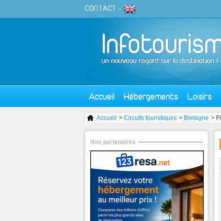
CONTACT
-
Accueil
Hébergements
Loisirs
Accueil
>
Circuits touristiques
>
Bretagne
> F
Nos partenaires