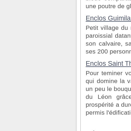
une poutre de g
Enclos Guimil
Petit village du
paroissial datan
son calvaire, s
ses 200 personn
Enclos Saint 
Pour teminer vo
qui domine la v
un peu le bouque
du Léon grâce
prospérité a dur
permis l'édifica