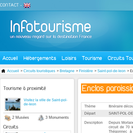
CONTACT
-
Accueil
Hébergements
Loisirs
Tourisme
Circuits To
Accueil
>
Circuits touristiques
>
Bretagne
>
Finistère
>
Saint-pol-de-leon
> E
Enclos paroiss
Tourisme à proximité
Visitez la ville de Saint-pol-
de-leon
Thème
Itinéraire déco
Départ
SAINT-POL-DE
2 Musées
3 Monuments
Description
Depuis Morlaix
Circuits
circuit de 70
Thégonnec à 