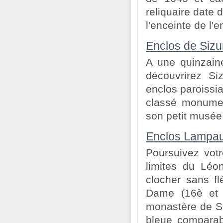
reliquaire date 
l'enceinte de l'e
Enclos de Siz
A une quinzain
découvrirez Si
enclos paroissia
classé monumen
son petit musée 
Enclos Lampau
Poursuivez votr
limites du Léo
clocher sans fl
Dame (16è et 1
monastère de Sa
bleue comparabl