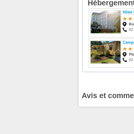
Hébergement
Hôtel
Ro
02
Campi
Pl
02
Avis et commen