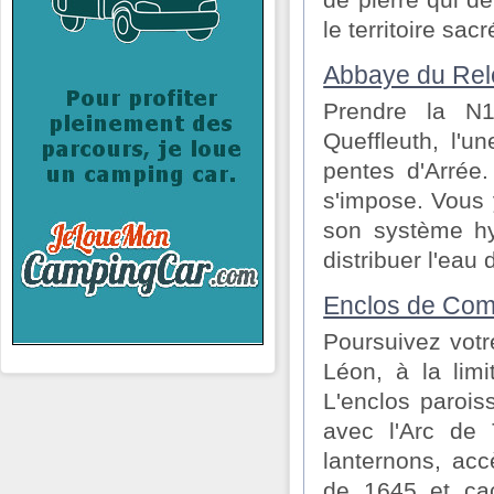
de pierre qui dé
le territoire sac
Abbaye du Rel
Prendre la N1
Queffleuth, l'u
pentes d'Arrée
s'impose. Vous 
son système hyd
distribuer l'eau
Enclos de Co
Poursuivez vot
Léon, à la lim
L'enclos paroi
avec l'Arc de
lanternons, acc
de 1645 et cac