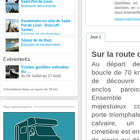
Saint-Pol-de-Léon
Guimiliau où 
Itinéraire découverte
clochers en « 
vous émerveill
www.hotelchev
Randonnée en vélo de Saint
Pol de Léon - Roscoff -
Santec
Balades et randonnées
Jour 1
Séjour Ile de Batz
Balades et randonnées
Sur la route
Evénements
Au départ de
Visites guidées estivales
boucle de 70 k
du ...
du 09 Juillet au 27 Août
de découvrir 
enclos parois
Informations dans un rayon de 30 km
Ensemble a
majestueux c
Nos partenaires
porte triomphal
calvaire, un
cimetière est e