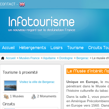
CONTACT
-
Accueil
Hébergements
Loisirs
Tourisme
Circuits To
Accueil
>
Musées France
>
Aquitaine
>
Dordogne
>
Bergerac
> Le musée d'i
Le Musée d'Intérêt Na
Tourisme à proximité
Unique en Europe,
le mus
Visitez la ville de Bergerac
pénétrant dans le Musée d
l'histoire culturelle du tab
1 Musées
2 Monuments
Dans la salle 1, vous pour
en Amérique Précolombienne
Circuits
en Europe vers 1560. Dans l