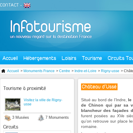
CONTACT
-
Accueil
Hébergements
Loisirs
Tourisme
Circuits To
Accueil
>
Monuments France
>
Centre
>
Indre-et-Loire
>
Rigny-usse
> Chât
Château d'Ussé
Tourisme à proximité
Situé au bord de l’Indre,
le
Visitez la ville de Rigny-
usse
de Chinon qui par sa v
blancheur des façades 
furent posées au XVe sièc
3 Musées
7 Monuments
qu’on retrouve sur place le
Circuits
romaine.