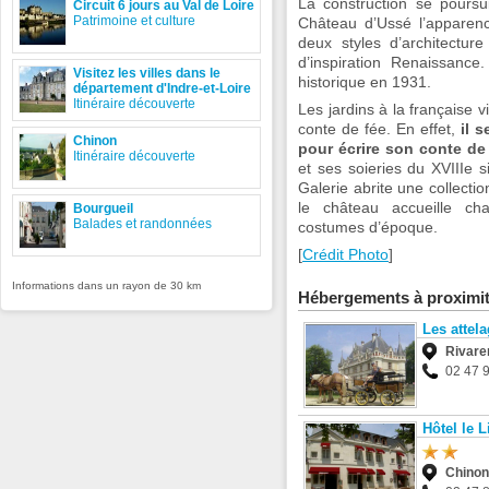
La construction se poursu
Circuit 6 jours au Val de Loire
Patrimoine et culture
Château d’Ussé l’apparenc
deux styles d’architecture
d’inspiration Renaissan
Visitez les villes dans le
historique en 1931.
département d'Indre-et-Loire
Itinéraire découverte
Les jardins à la française 
conte de fée. En effet,
il s
Chinon
pour écrire son conte de
Itinéraire découverte
et ses soieries du XVIIIe 
Galerie abrite une collectio
le château accueille c
Bourgueil
Balades et randonnées
costumes d’époque.
[
Crédit Photo
]
Informations dans un rayon de 30 km
Hébergements à proximi
Les attel
Rivare
02 47 
Hôtel le L
Chinon