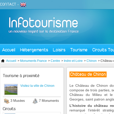
CONTACT
-
Accueil
Hébergements
Loisirs
Tourisme
Circuits To
Accueil
>
Monuments France
>
Centre
>
Indre-et-Loire
>
Chinon
> Château 
Château de Chinon
Tourisme à proximité
Le Château de Chinon domi
Visitez la ville de Chinon
compose de trois parties, se
Château du Milieu et le
Georges, saint patron angla
3 Musées
7 Monuments
L’histoire du château r
Circuits
remarqué l’intérêt straté