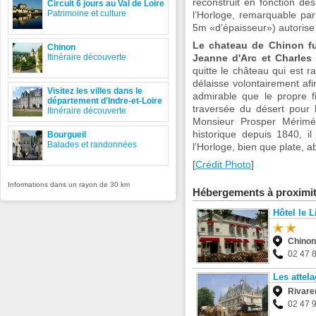
reconstruit en fonction de
Circuit 6 jours au Val de Loire
Patrimoine et culture
l’Horloge, remarquable par
5m «d’épaisseur») autorise
Le chateau de Chinon fut
Chinon
Itinéraire découverte
Jeanne d'Arc et Charles 
quitte le château qui est r
délaisse volontairement afi
Visitez les villes dans le
admirable que le propre f
département d'Indre-et-Loire
traversée du désert pour
Itinéraire découverte
Monsieur Prosper Mérim
historique depuis 1840, i
Bourgueil
Balades et randonnées
l’Horloge, bien que plate, 
[
Crédit Photo
]
Informations dans un rayon de 30 km
Hébergements à proximi
Hôtel le L
Chinon
02 47 
Les attel
Rivare
02 47 