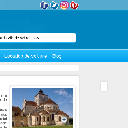
Location de voiture
Blog
ue à
re de
bua a
e des
e fut
iècle
à la