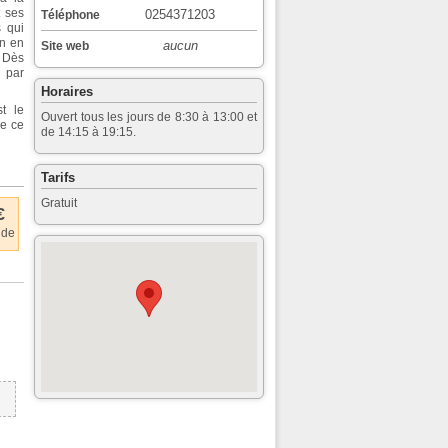
t ses
0254371203
Téléphone
s qui
on en
aucun
Site web
. Dès
 par
Horaires
t le
Ouvert tous les jours de 8:30 à 13:00 et
ue ce
de 14:15 à 19:15.
Tarifs
Gratuit
€
 de