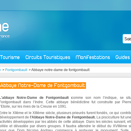
Tourisme
Circuits Touristiques
Manifestations
Guides
e
>
Fontgombault
> Abbaye notre-dame de fontgombault
Abbaye Notre-Dame de Fontgombault
L'abbaye Notre-Dame de Fontgombault c
omme son nom l’indique, se sit
Fontgombault dans l’Indre. Cette abbaye bénédictine fut construite par Pier
l’Etoile, sur les rives de la Creuse en 1091.
Entre le XIIème et le XIIIème siècle, plusieurs prieurés furent fondés, ce qui contri
développement de
l’Abbaye Notre-Dame de Fontgombault.
La pisciculture fut un
activités développées par les abbés de cette abbaye. Dans les siècles suivant, ell
pillée et dévastée par divers groupes. Il faudra attendre le début du XVIIIème s
pour que Dom Nicolas Andrieu commence à restaurer le monument. Suite 