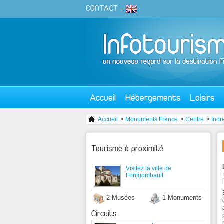
CONTACT
-
Accueil
Hébergements
Loisirs
Accueil
>
Monuments France
>
Centre
>
Indr
Tourisme à proximité
Visitez la ville de
Fontgombault
2 Musées
1 Monuments
Circuits