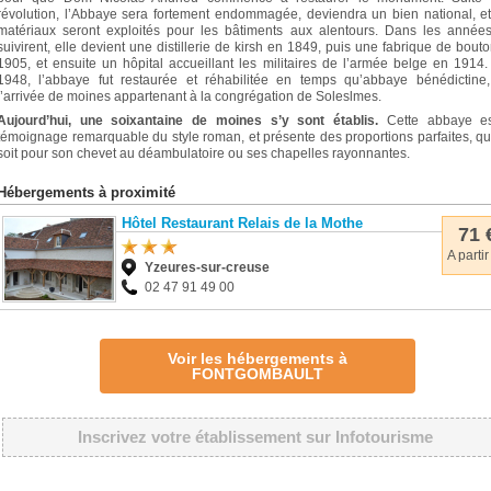
révolution, l’Abbaye sera fortement endommagée, deviendra un bien national, e
matériaux seront exploités pour les bâtiments aux alentours. Dans les année
suivirent, elle devient une distillerie de kirsh en 1849, puis une fabrique de bout
1905, et ensuite un hôpital accueillant les militaires de l’armée belge en 1914
1948, l’abbaye fut restaurée et réhabilitée en temps qu’abbaye bénédictine,
l’arrivée de moines appartenant à la congrégation de Soleslmes.
Aujourd’hui, une soixantaine de moines s’y sont établis.
Cette abbaye es
témoignage remarquable du style roman, et présente des proportions parfaites, q
soit pour son chevet au déambulatoire ou ses chapelles rayonnantes.
Hébergements à proximité
Hôtel Restaurant Relais de la Mothe
71 
A partir
Yzeures-sur-creuse
02 47 91 49 00
Voir les hébergements à
FONTGOMBAULT
Inscrivez votre établissement sur Infotourisme