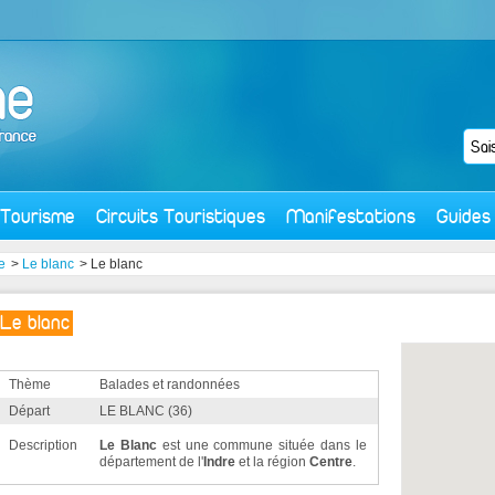
Tourisme
Circuits Touristiques
Manifestations
Guides
e
>
Le blanc
> Le blanc
Le blanc
Thème
Balades et randonnées
Départ
LE BLANC (36)
Description
Le Blanc
est une commune située dans le
département de l'
Indre
et la région
Centre
.