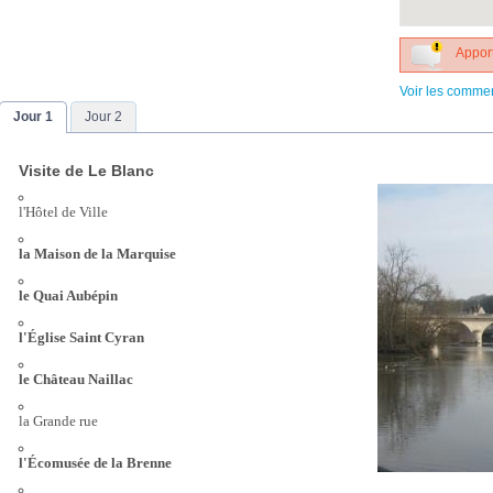
Apport
Voir les comme
Jour 1
Jour 2
Visite de Le Blanc
l'Hôtel de Ville
la Maison de la Marquise
le Quai Aubépin
l'Église Saint Cyran
le Château Naillac
la Grande rue
l'Écomusée de la Brenne