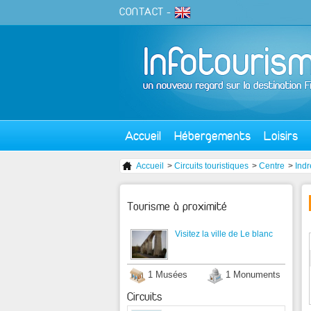
CONTACT
-
Accueil
Hébergements
Loisirs
Accueil
>
Circuits touristiques
>
Centre
>
Indr
Tourisme à proximité
Visitez la ville de Le blanc
1 Musées
1 Monuments
Circuits