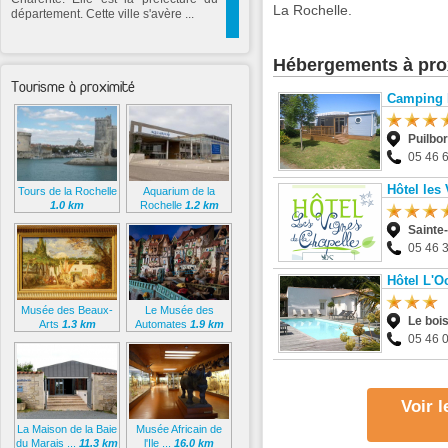
La Rochelle.
département. Cette ville s'avère ...
Hébergements à pro
Tourisme à proximité
Camping 
Puilbo
05 46 
Hôtel les
Tours de la Rochelle
Aquarium de la
1.0 km
Rochelle
1.2 km
Sainte
05 46 
Hôtel L'O
Musée des Beaux-
Le Musée des
Le boi
Arts
1.3 km
Automates
1.9 km
05 46 
Voir 
La Maison de la Baie
Musée Africain de
du Marais ...
11.3 km
l'Ile ...
16.0 km