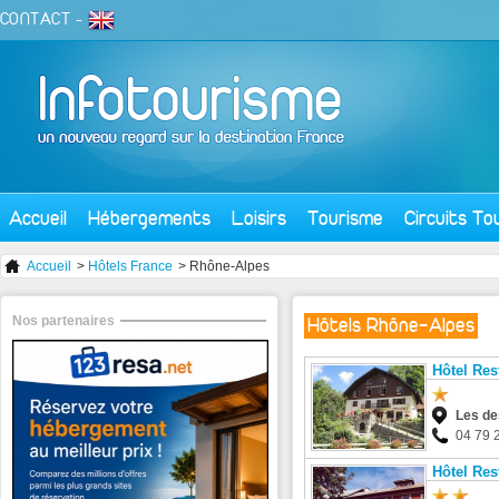
CONTACT
-
Accueil
Hébergements
Loisirs
Tourisme
Circuits To
Accueil
>
Hôtels France
> Rhône-Alpes
Nos partenaires
Hôtels Rhône-Alpes
Hôtel Res
Les de
04 79 
Hôtel Res