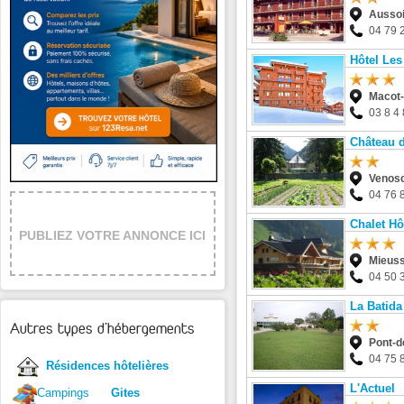
Ausso
04 79 
Hôtel Les
Macot-
03 8 4 
Château d
Venos
04 76 
Chalet Hô
PUBLIEZ VOTRE ANNONCE ICI
Mieus
04 50 
La Batida
Autres types d'hébergements
Pont-de
04 75 
Résidences hôtelières
L'Actuel
Campings
Gites