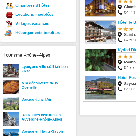
Chambres d'hôtes
Chamb
04 .7 9
Locations meublées
Hôtel le B
Villages vacances
Hébergements insolites
Saint-
04 50 
Kyriad Di
Tourisme Rhône-Alpes
Roann
Lyon, une ville où il fait bon
04 7 7 
vivre
Hôtel Res
A la découverte de la
Seyss
Quenelle
04 50 
Voyage dans l’Ain
Deux sites insolites en
Auvergne-Rhône-Alpes
Voyage en Haute-Savoie