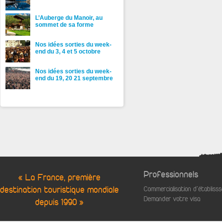
L’Auberge du Manoir, au
sommet de sa forme
Nos idées sorties du week-
end du 3, 4 et 5 octobre
Nos idées sorties du week-
end du 19, 20 21 septembre
Professionnels
« La France, première
destination touristique mondiale
Commercialisation d'établis
Demander votre visa
depuis 1990 »