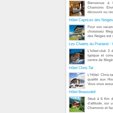
Bienvenue à 
Chamonix Envi
découvrir ou red
Hôtel Caprices des Neiges
Pour vos vacanc
choisissez Meg
des Neiges est s
Les Chalets du Prariand -
L'hôtel-club 3 
typique et conv
centre de Megèv
Hôtel Chris-Tal
L'Hôtel Chris-
qualité aux Ho
Vous vous assure
Hôtel Beausoleil
Situé à 6 Km 
d’altitude, sur
Chamonix et face