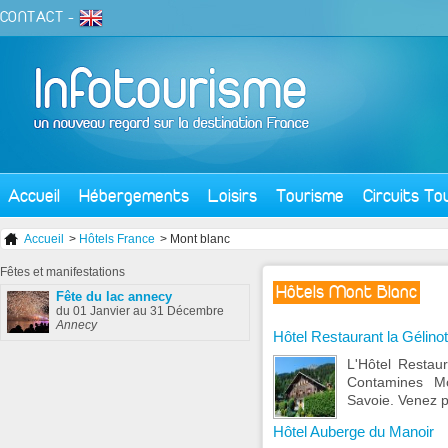
CONTACT
-
Accueil
Hébergements
Loisirs
Tourisme
Circuits To
Accueil
>
Hôtels France
> Mont blanc
Fêtes
et manifestations
Hôtels Mont Blanc
Fête du lac annecy
du 01 Janvier au 31 Décembre
Annecy
Hôtel Restaurant la Gélinot
L'Hôtel Restau
Contamines Mo
Savoie. Venez p
Hôtel Auberge du Manoir