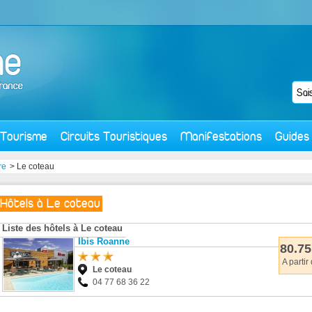
Tourisme
Circuits Touristiques
Manifestations
Guides
re
> Le coteau
Hôtels à Le coteau
Liste des hôtels à Le coteau
Ibis Roanne
80.75
A partir
Le coteau
04 77 68 36 22