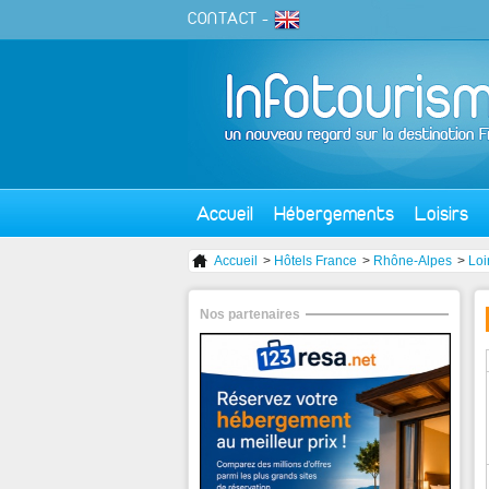
CONTACT
-
Accueil
Hébergements
Loisirs
Accueil
>
Hôtels France
>
Rhône-Alpes
>
Loi
Nos partenaires