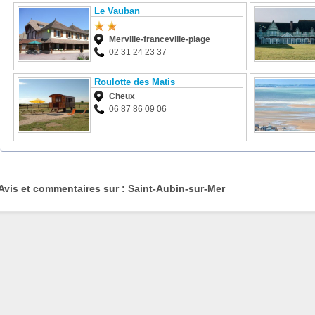
Le Vauban
Merville-franceville-plage
02 31 24 23 37
Roulotte des Matis
Cheux
06 87 86 09 06
Avis et commentaires sur : Saint-Aubin-sur-Mer