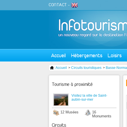
CONTACT
-
Accueil
Hébergements
Loisirs
Accueil
>
Circuits touristiques
>
Basse-Norma
Tourisme à proximité
Visitez la ville de Saint-
aubin-sur-mer
12 Musées
16
Monuments
Circuits