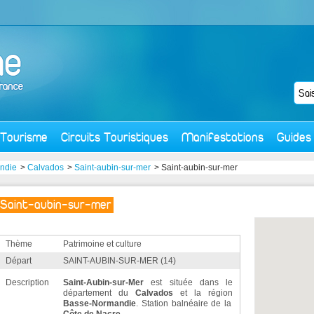
Tourisme
Circuits Touristiques
Manifestations
Guides
ndie
>
Calvados
>
Saint-aubin-sur-mer
> Saint-aubin-sur-mer
Saint-aubin-sur-mer
Thème
Patrimoine et culture
Départ
SAINT-AUBIN-SUR-MER (14)
Description
Saint-Aubin-sur-Mer
est située dans le
département du
Calvados
et la région
Basse-Normandie
. Station balnéaire de la