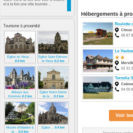
et à la fois une ville tournée ...
Hébergements à pro
Roulotte 
Tourisme à proximité
Cheux
06 87 
Le Vauba
Église du Vieux ...
Eglise Saint-Etienne-
0.0 km
le-Vieux
0.2 km
Mervill
02 31 
Ternelia
Cabou
04 50 
Abbaye aux
Eglise Notre-Dame
Hommes
0.3 km
de la ...
0.3 km
Voir l
Musée d'Initiation à
Eglise ...
0.4 km
la ...
0.3 km
Inscrivez votr