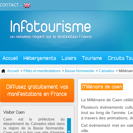
CONTACT
-
Accueil
Hébergements
Loisirs
Tourisme
Circuits To
Accueil
>
Fêtes et manifestations
>
Basse-Normandie
>
Calvados
> Millénai
Diffusez gratuitement vos
Millénaire de caen
manifestations en France
Le Millénaire de Caen célèbre
Plusieurs événements cultu
Visiter Caen
tout au long de l’année. Le
à travers des animations, de
Caen est la préfecture du
département du Calvados situé dans
Cet événement met en valeu
la région de la Basse Normandie.
ville.
+
Caen est à la fois une ville d’histoire