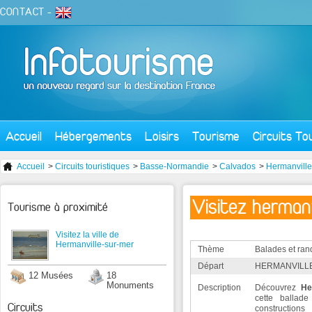
CONTACT
-
Accueil
Hébergements
Loisirs
Tourisme
Circuits To
Accueil
>
Circuits touristiques
>
Basse-Normandie
>
Calvados
>
Hermanville
Visitez herman
Tourisme à proximité
Visitez la ville de
Hermanville-sur-mer
Thème
Balades et ra
Départ
HERMANVILLE
12 Musées
18
Monuments
Description
Découvrez
He
cette ballad
Circuits
constructions