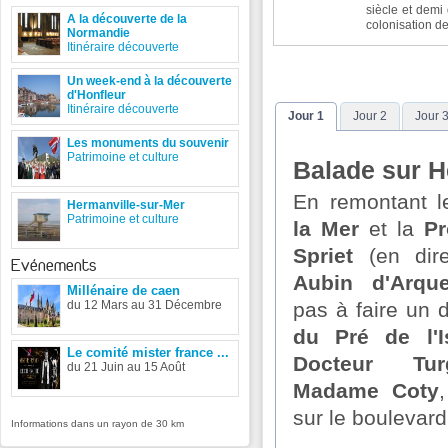
siècle et demi
A la découverte de la
colonisation d
Normandie
Itinéraire découverte
Un week-end à la découverte
d'Honfleur
Itinéraire découverte
Jour 1
Jour 2
Jour 
Les monuments du souvenir
Patrimoine et culture
Balade sur H
En remontant 
Hermanville-sur-Mer
Patrimoine et culture
la Mer
et la
Pr
Spriet
(en dir
Evénements
Aubin d'Arqu
Millénaire de caen
du 12 Mars au 31 Décembre
pas à faire un 
du Pré de l'I
Le comité mister france ...
Docteur Tur
du 21 Juin au 15 Août
Madame Coty
sur le boulevard
Informations dans un rayon de 30 km