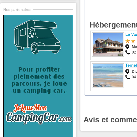
Nos partenaires
Hébergement
Le Va
Mer
02
Ternel
Di
04
Avis et commen