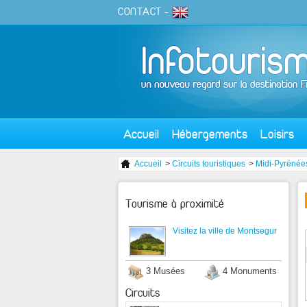
CONTACT
-
Accueil
Hébergements
Loisirs
Accueil
>
Circuits touristiques
>
Midi-Pyrénée
Tourisme à proximité
Visitez la ville de Montsegur
3 Musées
4 Monuments
Circuits