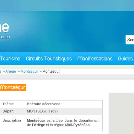
Tourisme
Circuits Touristiques
Manifestations
Guides
s
>
Ariège
>
Montsegur
> Montségur
Montségur
Thème
Itinéraire découverte
Départ
MONTSEGUR (09)
Description
Montségur
est située dans le département
de
l'Ariège
et la région
Midi-Pyrénées
.