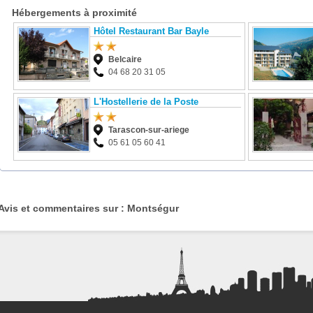
Hébergements à proximité
Hôtel Restaurant Bar Bayle
Belcaire
04 68 20 31 05
L'Hostellerie de la Poste
Tarascon-sur-ariege
05 61 05 60 41
Avis et commentaires sur : Montségur