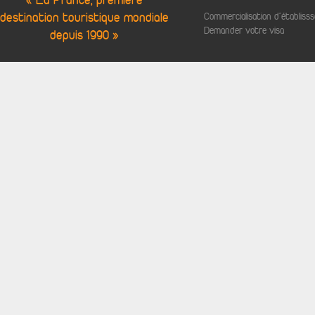
« La France, première
destination touristique mondiale
Commercialisation d'établis
Demander votre visa
depuis 1990 »