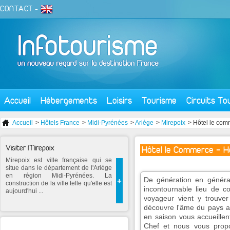
CONTACT
-
Accueil
Hébergements
Loisirs
Tourisme
Circuits To
Accueil
>
Hôtels France
>
Midi-Pyrénées
>
Ariège
>
Mirepoix
> Hôtel le co
Visiter Mirepoix
Hôtel le Commerce - H
Mirepoix est ville française qui se
situe dans le département de l'Ariège
en région Midi-Pyrénées. La
De génération en générat
+
construction de la ville telle qu'elle est
incontournable lieu de co
aujourd'hui ...
voyageur vient y trouver
découvre l'âme du pays ar
en saison vous accueillen
Chef et nous vous prop