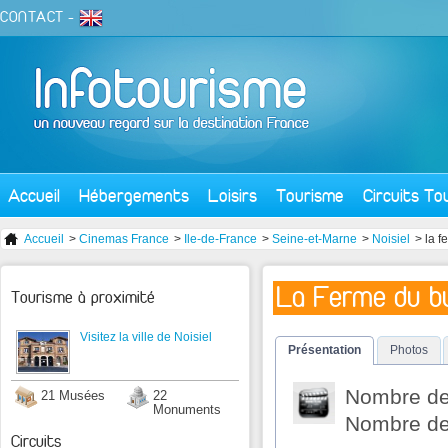
CONTACT
-
Accueil
Hébergements
Loisirs
Tourisme
Circuits To
Accueil
>
Cinemas France
>
Ile-de-France
>
Seine-et-Marne
>
Noisiel
> la 
La Ferme du b
Tourisme à proximité
Visitez la ville de Noisiel
Présentation
Photos
Nombre de 
21 Musées
22
Monuments
Nombre de 
Circuits