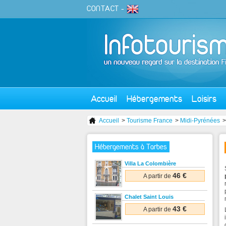
CONTACT
-
Accueil
Hébergements
Loisirs
Accueil
>
Tourisme France
>
Midi-Pyrénées
Hébergements à Tarbes
Villa La Colombière
46 €
A partir de
Chalet Saint Louis
43 €
A partir de