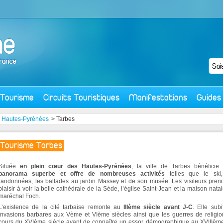
Tourisme
Circuits Touristiques
Manifestations
Guides
>
Hautes-Pyrénées
> Tarbes
Tourisme Tarbes
Située
en plein cœur des Hautes-Pyrénées
, la ville de Tarbes bénéficie
panorama superbe et offre de nombreuses activités
telles que le ski,
randonnées, les ballades au jardin Massey et de son musée. Les visiteurs pren
plaisir à voir la belle cathédrale de la Sède, l’église Saint-Jean et la maison nata
maréchal Foch.
L’existence de la cité tarbaise remonte au
IIIème siècle avant J-C
. Elle subi
invasions barbares aux Vème et VIème siècles ainsi que les guerres de religi
cours du XVIème siècle avant de connaître un essor démographique au XVIIIèm