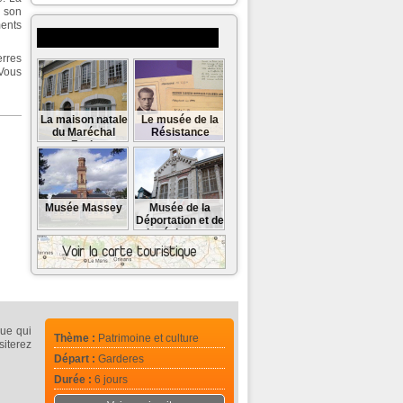
 son
ments
Musées et monuments à visiter
erres
Vous
La maison natale
Le musée de la
du Maréchal
Résistance
Foch
Musée Massey
Musée de la
Déportation et de
la résistance
que qui
Thème :
Patrimoine et culture
siterez
Départ :
Garderes
Durée :
6 jours