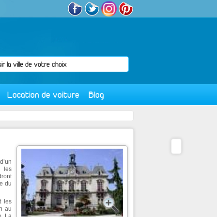
Location de voiture
Blog
 d’un
 les
dront
le du
t les
on au
e. La