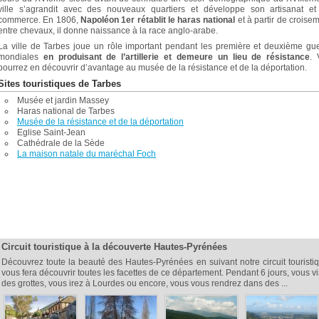
ville s’agrandit avec des nouveaux quartiers et développe son artisanat et
commerce. En 1806,
Napoléon 1er rétablit le haras national
et à partir de croise
entre chevaux, il donne naissance à la race anglo-arabe.
La ville de Tarbes joue un rôle important pendant les première et deuxième gu
mondiales
en produisant de l’artillerie et demeure un lieu de résistance
. 
pourrez en découvrir d’avantage au musée de la résistance et de la déportation.
Sites touristiques de Tarbes
Musée et jardin Massey
Haras national de Tarbes
Musée de la résistance et de la déportation
Eglise Saint-Jean
Cathédrale de la Sède
La maison natale du maréchal Foch
Circuit touristique à la découverte Hautes-Pyrénées
Découvrez toute la beauté des Hautes-Pyrénées en suivant notre circuit touristi
vous fera découvrir toutes les facettes de ce département. Pendant 6 jours, vous vi
des grottes, vous irez à Lourdes ou encore, vous vous rendrez dans des ...