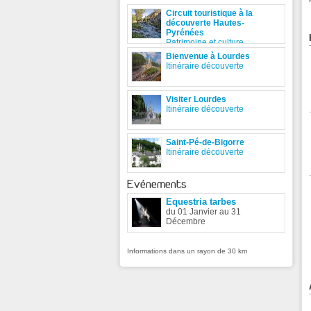
Circuit touristique à la
découverte Hautes-
Pyrénées
Patrimoine et culture
Bienvenue à Lourdes
Itinéraire découverte
Visiter Lourdes
Itinéraire découverte
Saint-Pé-de-Bigorre
Itinéraire découverte
Evénements
Equestria tarbes
du 01 Janvier au 31
Décembre
Informations dans un rayon de 30 km