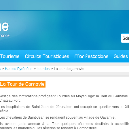
Tourisme
Circuits Touristiques
Manifestations
Guides
s
>
Hautes-Pyrénées
>
Lourdes
> La tour de garnavie
La Tour de Garnavie
Vestige des fortifications protégeant Lourdes au Moyen Age: la Tour du Garnavie 
Château Fort.
Les hospitaliers de Saint-Jean de Jérusalem ont occupé ce quartier vers le X
siècle.
Les chevaliers de Saint-Jean se rendaient souvent au village de Gavarnie.
Ils avaient jadis annexé à la Tour quelques bâtiments destinés à accueillir
pauvres,les malades ou les pèlerins se rendant à Compostelle.