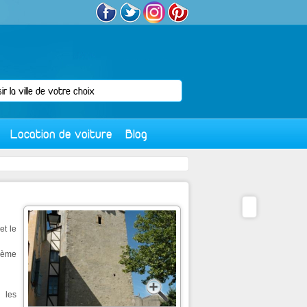
Location de voiture
Blog
et le
IIème
 les