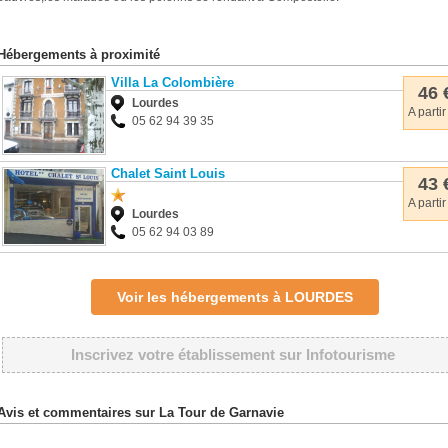
Hébergements à proximité
Villa La Colombière
46 
Lourdes
A partir
05 62 94 39 35
Chalet Saint Louis
43 
A partir
Lourdes
05 62 94 03 89
Voir les hébergements à LOURDES
Inscrivez votre établissement sur Infotourisme
Avis et commentaires sur La Tour de Garnavie