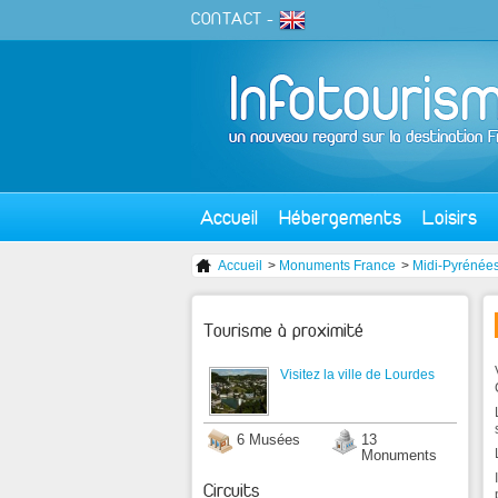
CONTACT
-
Accueil
Hébergements
Loisirs
Accueil
>
Monuments France
>
Midi-Pyrénée
Tourisme à proximité
Visitez la ville de Lourdes
6 Musées
13
Monuments
Circuits