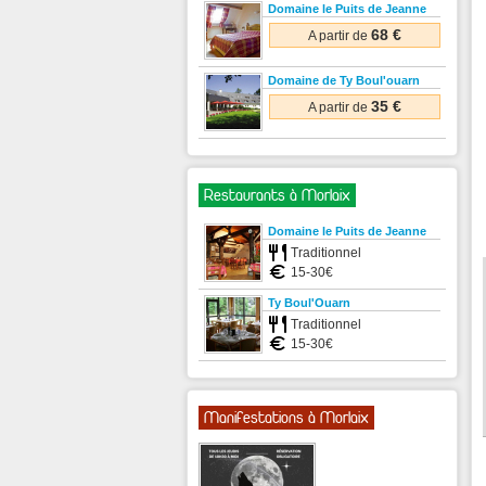
Domaine le Puits de Jeanne
68 €
A partir de
Domaine de Ty Boul'ouarn
35 €
A partir de
Restaurants à Morlaix
Domaine le Puits de Jeanne
Traditionnel
15-30€
Ty Boul'Ouarn
Traditionnel
15-30€
Manifestations à Morlaix