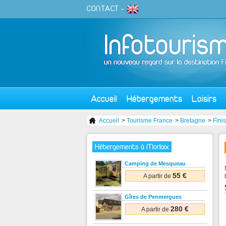
CONTACT
-
Accueil
Hébergements
Loisirs
Accueil
>
Tourisme France
>
Bretagne
>
Fini
Hébergements à Morlaix
Camping de Mesqueau
55 €
A partir de
Gîtes de Penmergues
280 €
A partir de