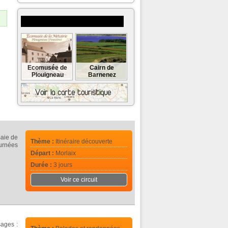
Musées et monuments à visiter
Ecomusée de
Cairn de
Plouigneau
Barnenez
Baie de
Thème :
Itinéraire découverte
ournées
Départ :
Morlaix
Durée :
3 jours
Voir ce circuit
sages :