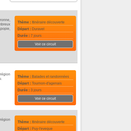
aronne,
Thème :
Itinéraire découverte
mbreux
popie,
Départ :
Duravel
Durée :
7 jours
Voir ce circuit
région
Thème :
Balades et randonnées
u.
Départ :
Tournon-d'agenais
Durée :
3 jours
Voir ce circuit
région
Thème :
Itinéraire découverte
Départ :
Puy-l'eveque