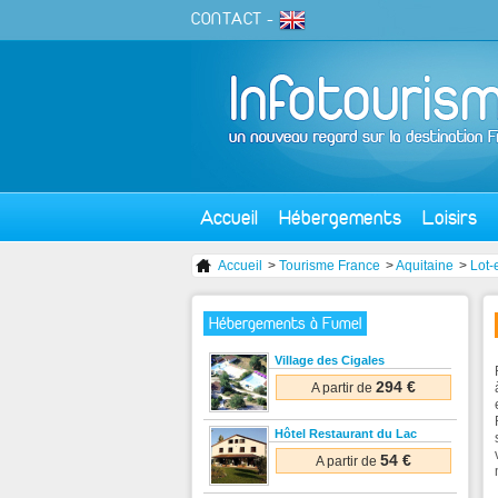
CONTACT
-
Accueil
Hébergements
Loisirs
Accueil
>
Tourisme France
>
Aquitaine
>
Lot-
Hébergements à Fumel
Village des Cigales
294 €
A partir de
Hôtel Restaurant du Lac
54 €
A partir de