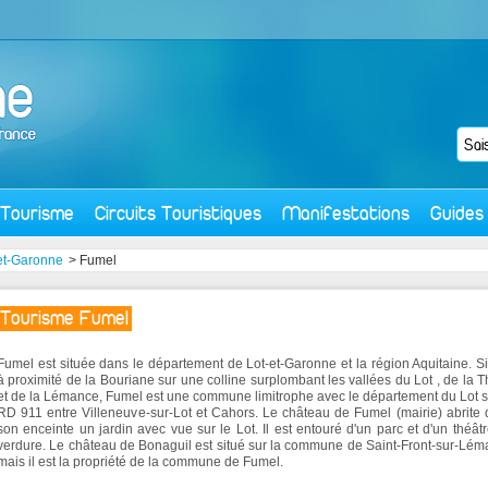
Tourisme
Circuits Touristiques
Manifestations
Guides
et-Garonne
> Fumel
Tourisme Fumel
Fumel est située dans le département de Lot-et-Garonne et la région Aquitaine. S
à proximité de la Bouriane sur une colline surplombant les vallées du Lot , de la 
et de la Lémance, Fumel est une commune limitrophe avec le département du Lot s
RD 911 entre Villeneuve-sur-Lot et Cahors. Le château de Fumel (mairie) abrite
son enceinte un jardin avec vue sur le Lot. Il est entouré d'un parc et d'un théât
verdure. Le château de Bonaguil est situé sur la commune de Saint-Front-sur-Lé
mais il est la propriété de la commune de Fumel.