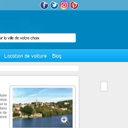
Location de voiture
Blog
ituée
Thèze
ur la
 dans
re de
mance