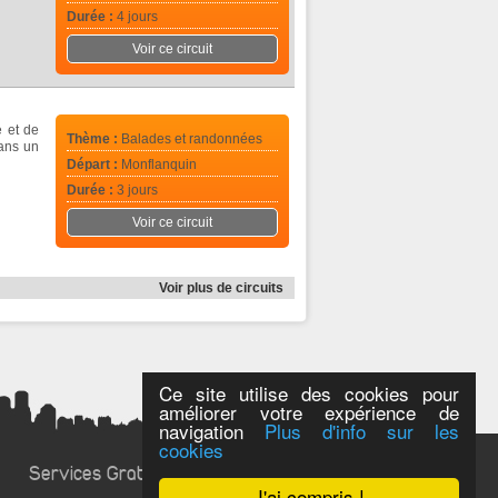
Durée :
4 jours
Voir ce circuit
e et de
Thème :
Balades et randonnées
dans un
Départ :
Monflanquin
Durée :
3 jours
Voir ce circuit
Voir plus de circuits
Ce site utilise des cookies pour
améliorer votre expérience de
navigation
Plus d'info sur les
cookies
Services Gratuits
J'ai compris !