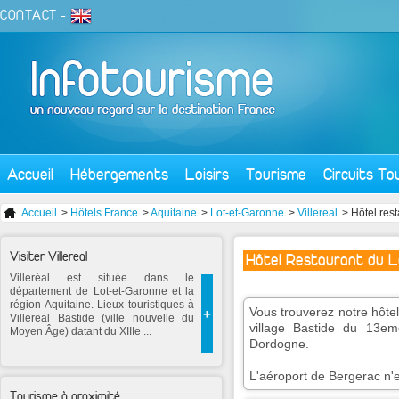
CONTACT
-
Accueil
Hébergements
Loisirs
Tourisme
Circuits To
Accueil
>
Hôtels France
>
Aquitaine
>
Lot-et-Garonne
>
Villereal
> Hôtel rest
Visiter Villereal
Hôtel Restaurant du L
Villeréal est située dans le
département de Lot-et-Garonne et la
région Aquitaine. Lieux touristiques à
Vous trouverez notre hôtel
+
Villereal Bastide (ville nouvelle du
village Bastide du 13e
Moyen Âge) datant du XIIIe ...
Dordogne.
L'aéroport de Bergerac n'e
Tourisme à proximité