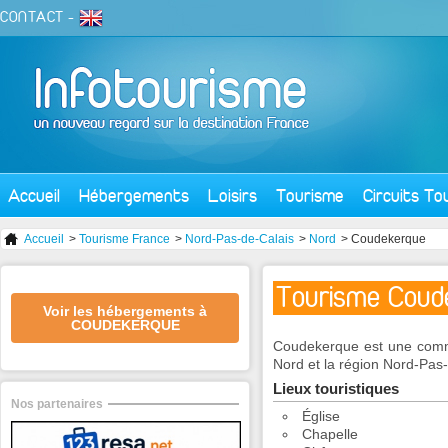
CONTACT
-
Accueil
Hébergements
Loisirs
Tourisme
Circuits To
Accueil
>
Tourisme France
>
Nord-Pas-de-Calais
>
Nord
> Coudekerque
Tourisme Coud
Voir les hébergements à
COUDEKERQUE
Coudekerque est une commu
Nord et la région Nord-Pas-
Lieux touristiques
Nos partenaires
Église
Chapelle