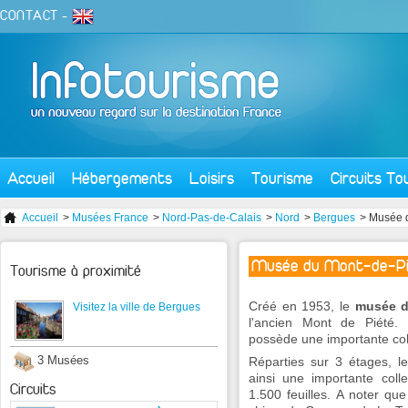
CONTACT
-
Accueil
Hébergements
Loisirs
Tourisme
Circuits To
Accueil
>
Musées France
>
Nord-Pas-de-Calais
>
Nord
>
Bergues
> Musée 
Musée du Mont-de-Pi
Tourisme à proximité
Créé en 1953, le
musée d
Visitez la ville de Bergues
l'ancien Mont de Piété. 
possède une importante coll
3 Musées
Réparties sur 3 étages, le
ainsi une importante col
Circuits
1.500 feuilles. A noter qu