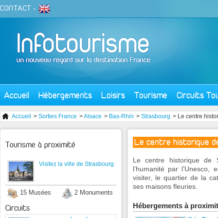
CONTACT
-
Accueil
Hébergements
Loisirs
Tourisme
Circuits To
Accueil
>
Sorties France
>
Alsace
>
Bas-Rhin
>
Strasbourg
> Le centre histo
Le centre historique d
Tourisme à proximité
Le centre historique de 
Visitez la ville de Strasbourg
l’humanité par l’Unesco, e
visiter, le quartier de la 
ses maisons fleuries.
15 Musées
2 Monuments
Hébergements à proximi
Circuits