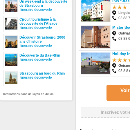
Ibis Stra
Un week-end à la découverte
de Strasbourg
Itinéraire découverte
Lingol
03 88 
Circuit touristique à la
découverte de l'Alsace
Mister Be
Itinéraire découverte
Ostwal
Découvrir Strasbourg, 2000
03 88 
ans d'histoire
Itinéraire découverte
Holiday I
Découverte du Bas-Rhin
Itinéraire découverte
Geispo
03 8 8 
Strasbourg au bord du Rhin
Itinéraire découverte
Voir
Informations dans un rayon de 30 km
Inscrivez votr