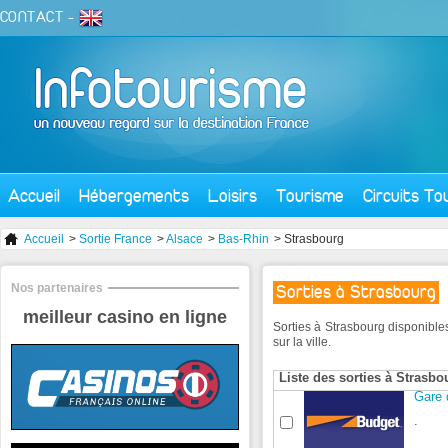
CONTACT
-
Accueil
Hébergements
Loisirs
Tourisme
Circuits To
Accueil
>
Sortie France
>
Alsace
>
Bas-Rhin
> Strasbourg
Nos partenaires
Sorties à Strasbourg
meilleur casino en ligne
Sorties à Strasbourg disponibl
sur la ville.
Liste des sorties à Strasbo
Gare 
.