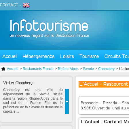
CONTACT
-
Accueil
Hébergements
Loisirs
Tourisme
Circuits To
Accueil
>
Restaurants France
>
Rhône-Alpes
>
Savoie
>
Chambery
> L'actu
Visiter Chambery
L'Actuel - Restaurant
Chambéry est une ville du
département de la Savoie, située
dans la région Rhône-Alpes dans le
+
Brasserie – Pizzeria – Sna
sud est de la France. Elle est la
préfecture de la Savoie et demeure la
8.90€ Ouvert du lundi au 
capitale ...
L'Actuel : Carte et 