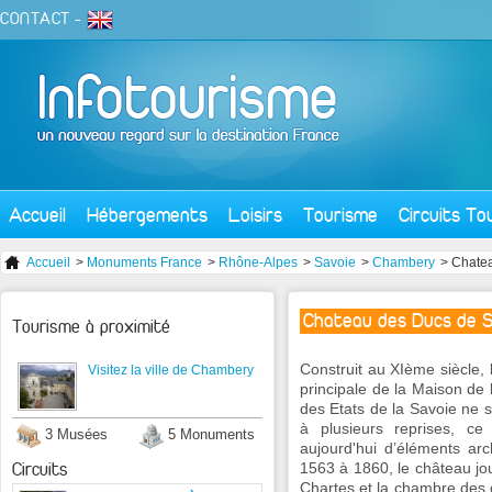
CONTACT
-
Accueil
Hébergements
Loisirs
Tourisme
Circuits To
Accueil
>
Monuments France
>
Rhône-Alpes
>
Savoie
>
Chambery
> Chate
Chateau des Ducs de 
Tourisme à proximité
Construit au XIème siècle,
Visitez la ville de Chambery
principale de la Maison de
des Etats de la Savoie ne so
à plusieurs reprises, c
3 Musées
5 Monuments
aujourd'hui d’éléments ar
Circuits
1563 à 1860, le château joua
Chartes et la chambre des 