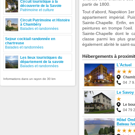
Circuit touristique à la
partir de 1800.
découverte de la Savoie
Patrimoine et culture
Tout d'abord, Napoléon 1er
appartement impérial. Puis
Circuit Patrimoine et Histoire
Sainte-Chapelle. Enfin, en
à Chambéry
peintures en trompe l'oei
Balades et randonnées
Sainte-Chapelle dont le c
classe parmi les plus gra
Sejour cocktail randonnée en
chartreuse
également abrité le saint-s
Balades et randonnées
Hébergements à proximi
Les lieux touristiques du
département de la savoie
L'Actuel
Balades et randonnées
Chamb
Informations dans un rayon de 30 km
04 .7 9.
Le Savoy 
Le bou
04 79 
Hôtel Omb
Bateau Iv