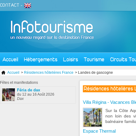
CONTACT
-
Accueil
Hébergements
Loisirs
Tourisme
Circuits To
Accueil
>
Résidences hôtelières France
> Landes de gascogne
Fêtes
et manifestations
Résidences hôtelières
Féria de dax
du 12 au 16 Août 2026
Dax
Villa Régina - Vacances B
Sur la Côte Aqu
non loin des v
balnéaire familia
Espace Thermal