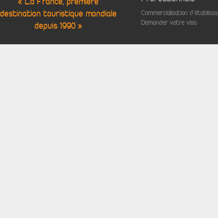
« La France, première
destination touristique mondiale
Commercialisation d'établis
Demander votre visa
depuis 1990 »