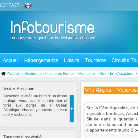
CONTACT
-
Accueil
Hébergements
Loisirs
Tourisme
Circuits To
Accueil
>
Résidences hôtelières France
>
Aquitaine
>
Gironde
>
Arcachon
>
Visiter Arcachon
Villa Régina - Vacance
Arcachon, nichée au bord d' un littoral
protégé, vous accueille entre mer et
forêt aux portes de l' Océan
Sur la Côte Aquitaine, en 
+
Atlantique, chacun y trouvera le trésor
vignobles bordelais, Arcach
qu'il y recherche, ...
Située dans le quartier ré
demeure du second empire
d'appartements studio 2 pe
Tourisme à proximité