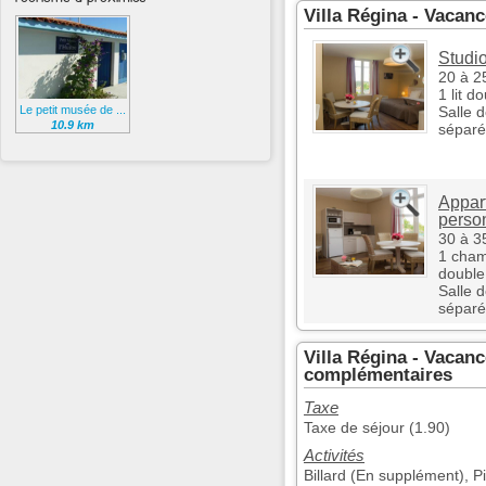
Villa Régina - Vacan
Studio
20 à 2
1 lit d
Le petit musée de ...
Salle 
10.9 km
séparé
Appar
perso
30 à 3
1 chamb
double 
Salle 
séparé
Villa Régina - Vacan
complémentaires
Taxe
Taxe de séjour (1.90)
Activités
Billard (En supplément), Pi