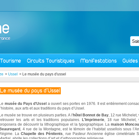
Tourisme
Circuits Touristiques
Manifestations
Guides
ze
>
Ussel
> Le musée du pays d'ussel
Le musée du pays d'Ussel
Le
musée du Pays d'Ussel
a ouvert ses portes en 1976. Il est entièrement consa
l’histoire, aux arts et aux traditions du pays d’Ussel.
Le musée se trouve en plusieurs parties. A l'
hôtel Bonnot de Bay
, 12 rue Michelet,
retrouver les arts et les traditions populaires.
L'Imprimerie
, 18 rue Michelet,
proposera de découvrir la lithographique et la typographique. La
maison Moncour
Beauregard
, 4 rue de la Montagne, est le témoin de l’habitat ussellois sous l’A
Régime. La
Chapelle des Pénitents
, rue Pasteur Ancienne église cimetériale S
Martial, abrite les collections d’art et d’ethnographie religieuse.