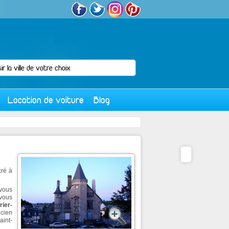
Location de voiture
Blog
cré à
 vous
 vous
ier-
ncien
aint-