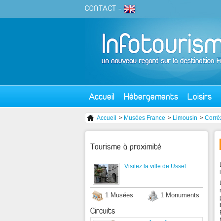
CONTACT
-
Accueil
Hébergements
Loisirs
Accueil
>
Musées France
>
Limousin
>
Corrè
Tourisme à proximité
Visitez la ville de Ussel
1 Musées
1 Monuments
Circuits