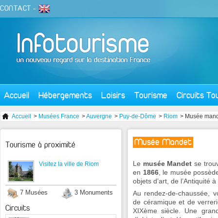
CONTACT
-
Accueil
Hébergements
Loisirs
Tourisme
Circuits To
Accueil
>
Musées France
>
Auvergne
>
Puy-de-Dôme
>
Riom
> Musée mand
Musée Mandet
Tourisme à proximité
Le
musée Mandet
se trouv
Visitez la ville de Riom
en
1866
, le musée possède
objets d’art, de l’Antiquité à
7 Musées
3 Monuments
Au rendez-de-chaussée, vo
de céramique et de verrer
Circuits
XIXème siècle. Une grand