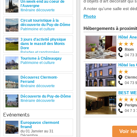
d’objets d’art décoratif qui 
Un week-end au coeur de
l'Auvergne
A noter qu'une salle est dé
Itinéraire découverte
Photo
Circuit touristique à la
découverte du Puy-de-Dôme
Hébergements à proximi
Patrimoine et culture
Hôtel An
3 jours d'activité physique
dans le massif des Monts
Dore
Riom
Balades et randonnées
04 73 
Tourisme à Châteaugay
Patrimoine et culture
Hôtel le
Découvrez Clermont-
Clermo
Ferrand
04 73 
Itinéraire découverte
BEST WES
Découverte du Puy-de-Dôme
Itinéraire découverte
Perigna
04 7 3 
Evénements
Europavox clermont
frrand
Voir l
du 01 Janvier au 31
Décembre