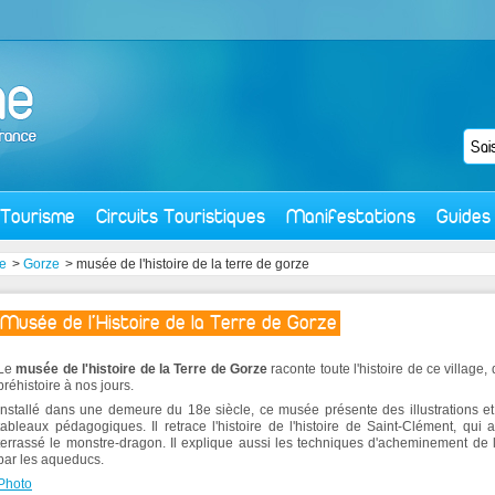
Tourisme
Circuits Touristiques
Manifestations
Guides
e
>
Gorze
> musée de l'histoire de la terre de gorze
Musée de l'Histoire de la Terre de Gorze
Le
musée de l'histoire de la Terre de Gorze
raconte toute l'histoire de ce village, 
préhistoire à nos jours.
Installé dans une demeure du 18e siècle, ce musée présente des illustrations e
tableaux pédagogiques. Il retrace l'histoire de
l'histoire de Saint-Clément, qui a
terrassé le monstre-dragon. Il explique aussi les techniques d'acheminement de 
par les aqueducs.
Photo