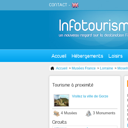
CONTACT
-
Accueil
Hébergements
Loisirs
Accueil
>
Musées France
>
Lorraine
>
Mosell
Tourisme à proximité
Visitez la ville de Gorze
4 Musées
3 Monuments
Circuits