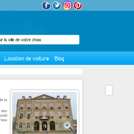
Location de voiture
Blog
de la
t des
urait
l'eau