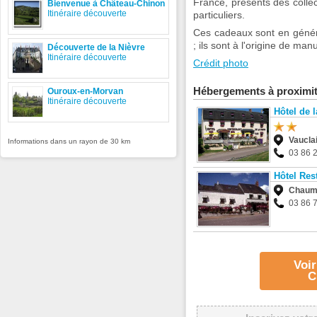
France, présents des collect
Bienvenue à Château-Chinon
Itinéraire découverte
particuliers.
Ces cadeaux sont en généra
; ils sont à l'origine de ma
Découverte de la Nièvre
Itinéraire découverte
Crédit photo
Hébergements à proximi
Ouroux-en-Morvan
Itinéraire découverte
Hôtel de 
Vaucla
Informations dans un rayon de 30 km
03 86 
Hôtel Res
Chaum
03 86 
Voir
C