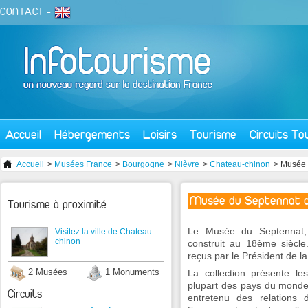
CONTACT
-
Accueil
Hébergements
Loisirs
Tourisme
Circuits To
Accueil
>
Musées France
>
Bourgogne
>
Nièvre
>
Chateau-chinon
> Musée 
Musée du Septennat d
Tourisme à proximité
Le Musée du Septennat, i
Visitez la ville de Chateau-
chinon
construit au 18ème siècle.
reçus par le Président de l
2 Musées
1 Monuments
La collection présente le
plupart des pays du monde 
Circuits
entretenu des relations 