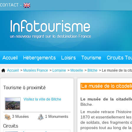
CONTACT
-
Accueil
Hébergements
Loisirs
Tourisme
Circuits To
Accueil
>
Musées France
>
Lorraine
>
Moselle
>
Bitche
> Le musée de la cit
Le musée de la citadel
Tourisme à proximité
Le musée de la citadell
Visitez la ville de Bitche
Bitche.
Le musée retrace l'histoire
3 Musées
1 Monuments
1870 et essentiellement les
de soldats, des fragments 
Circuits
proposés tout au long de la 