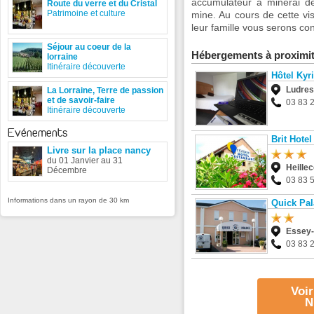
accumulateur à minerai de
Route du verre et du Cristal
Patrimoine et culture
mine. Au cours de cette vi
leur famille vous serons co
Séjour au coeur de la
Hébergements à proximi
lorraine
Itinéraire découverte
Hôtel Kyr
Ludres
La Lorraine, Terre de passion
et de savoir-faire
03 83 
Itinéraire découverte
Evénements
Brit Hote
Livre sur la place nancy
du 01 Janvier au 31
Heillec
Décembre
03 83 
Informations dans un rayon de 30 km
Quick Pal
Essey-
03 83 
Voir
N