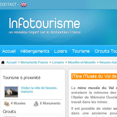
CONTACT
-
Accueil
Hébergements
Loisirs
Tourisme
Circuits To
Accueil
>
Monuments France
>
Lorraine
>
Meurthe-et-Moselle
>
Neuves-mai
Mine Musée du Val de
Tourisme à proximité
La
mine musée du Val 
Visitez la ville de Neuves-
maisons
entretenir la mémoire des 
l’Atelier de Mémoire Ouvri
travail dans les mines.
4 Musées
6 Monuments
Il est possible de visiter
u
Circuits
dans une ancienne poud