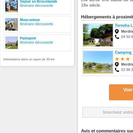
Séjour en Brocéliande
18e siècle.
Itinéraire découverte
Hébergements à proximi
Moncontour
Itinéraire découverte
Ternelia 
Merdri
04 50 
Paimpont
Itinéraire découverte
Camping 
Informations dans un rayon de 30 km
Merdri
02 96 
Voir
Inscrivez votr
Avis et commentaires sur