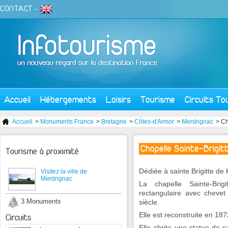
CONTACT
-
Accueil
Hébergements
Loisirs
Tourisme
Circuits To
Accueil
>
Monuments France
>
Bretagne
>
Côtes-d'Armor
>
Merdrignac
> Ch
Chapelle Sainte-Brigit
Tourisme à proximité
Dédiée à sainte Brigitte de 
Visitez la ville de
Merdrignac
La chapelle Sainte-Brig
rectangulaire avec cheve
3 Monuments
siècle.
Elle est reconstruite en 187
Circuits
Elle abrite une statue de s