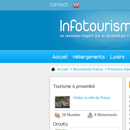
CONTACT
-
Accueil
Hébergements
Loisirs
Accueil
>
Monuments France
>
Provence-Alp
Tourisme à proximité
Visitez la ville de Frejus
16 Musées
4 Monuments
Circuits