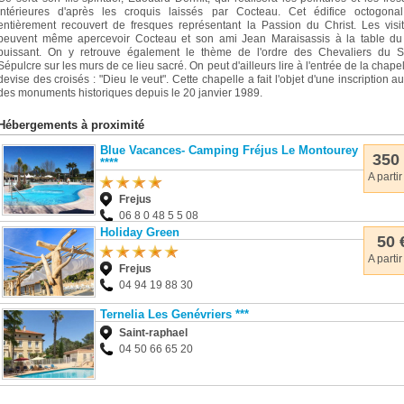
intérieures d'après les croquis laissés par Cocteau. Cet édifice octogonal
entièrement recouvert de fresques représentant la Passion du Christ. Les visi
peuvent même apercevoir Cocteau et son ami Jean Maraisassis à la table du 
puissant. On y retrouve également le thème de l'ordre des Chevaliers du Sa
Sépulcre sur les murs de ce lieu sacré. On peut d'ailleurs lire à l'entrée de la chapel
devise des croisés : "Dieu le veut". Cette chapelle a fait l'objet d'une inscription au 
des monuments historiques depuis le 20 janvier 1989.
Hébergements à proximité
Blue Vacances- Camping Fréjus Le Montourey
350
****
A partir
Frejus
06 8 0 48 5 5 08
Holiday Green
50 
A partir
Frejus
04 94 19 88 30
Ternelia Les Genévriers ***
Saint-raphael
04 50 66 65 20