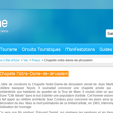
Tourisme
Circuits Touristiques
Manifestations
Guides
es-Côte-d'Azur
>
Var
>
Frejus
> Chapelle notre-dame-de-jérusalem
Chapelle Notre-Dame-de-Jérusalem
L'idée de construire la Chapelle Notre-Dame-de-Jérusalem venait de Jean Mart
célèbre banquier Niçois. Il souhaitait concevoir une chapelle privée qui é
prédestinée aux habitants du quartier de la Tour de Mare. Il voulait créer un qua
d'une "Cité Idéale" dans le but d'abriter une population d'artiste. Cet homme vision
a fait appel au célèbre architecte Jean Cocteau pour concevoir les plans ainsi q
décoration du lieu. Mais la mort prématurée de ce brillant artiste, en 1963, interromp
réalisation de l'ouvrage.
Ce sera son fils spirituel, Édouard Dermit, qui réalisera les peintures et les fre