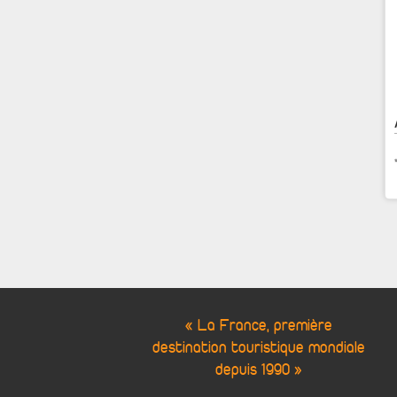
« La France, première
destination touristique mondiale
Cookie Consent plugin for the EU cookie l
depuis 1990 »