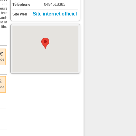
 est
0494518383
Téléphone
teurs
tout
Site internet officiel
Site web
int-
le la
titre
 €
 de
€
 de