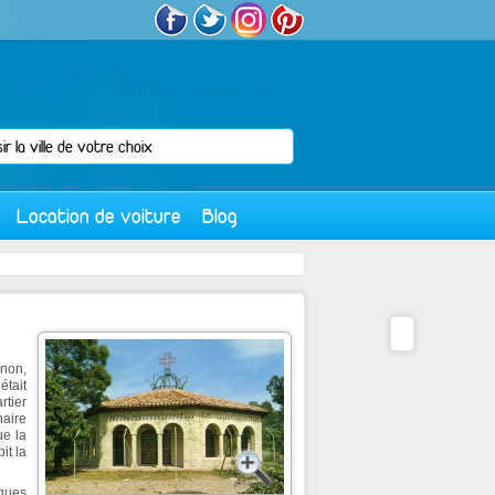
Location de voiture
Blog
inon,
tait
rtier
naire
ue la
it la
sques