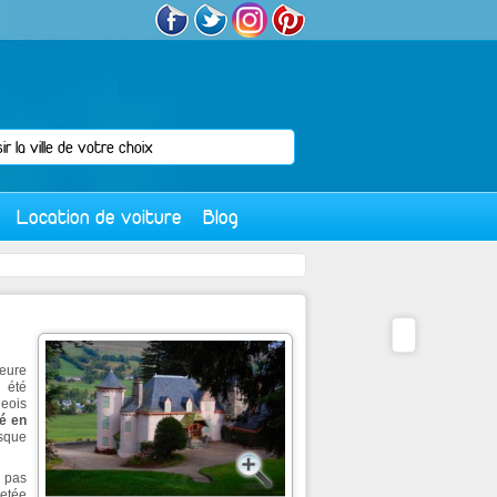
Location de voiture
Blog
meure
 été
eois
éé en
usque
 pas
hetée