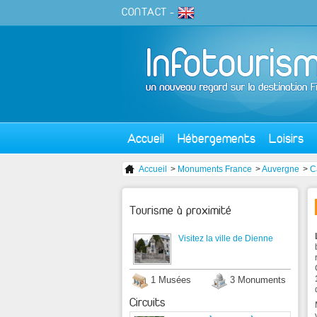
CONTACT
-
Accueil
Hébergements
Loisirs
Accueil
>
Monuments France
>
Auvergne
>
C
Tourisme à proximité
Visitez la ville de Dienne
1 Musées
3 Monuments
Circuits