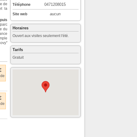
re de
0471208015
Téléphone
et la
aucun
Site web
puis
 parc
Horaires
te du
ance
Ouvert aux visites seulement l'été.
emple
ovy"
Tarifs
Gratuit
€
 de
€
 de