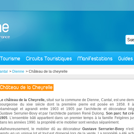
Tourisme
Circuits Touristiques
Manifestations
Guides
antal
>
Dienne
> Château de la cheyrelle
Château de la Cheyrelle
Le château de la Cheyrelle,
situé sur la commune de Dienne, Cantal, est une de
bourgeoise du xixe siècle dont la première pierre est posée en 1858. Il à
réaménagé et agrandi entre 1903 et 1905 par l'architecte et décorateur liég
Gustave Serrurier-Bovy et par l'architecte parisien René Dulong.
Son parc fut cr
1905
. L'ensemble bâti appartient dans un premier temps à la famille Felgères j
dans les années 1990. la propriété et le mobilier sont vendus séparément.
Malheureusement, le mobilier dû au décorateur
Gustave Serrurier-Bovy
n'est
vendu en un unique lot et tout est dispersé lors de la vente. La propriété a été ac