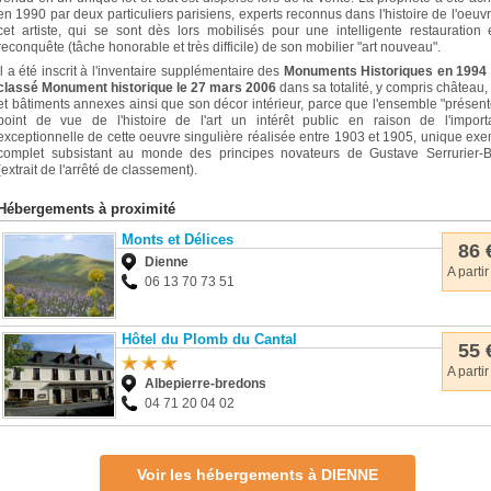
en 1990 par deux particuliers parisiens, experts reconnus dans l'histoire de l'oeuv
cet artiste, qui se sont dès lors mobilisés pour une intelligente restauration 
reconquête (tâche honorable et très difficile) de son mobilier "art nouveau".
Il a été inscrit à l'inventaire supplémentaire des
Monuments Historiques en 1994 
classé Monument historique le 27 mars 2006
dans sa totalité, y compris château,
et bâtiments annexes ainsi que son décor intérieur, parce que l'ensemble "présen
point de vue de l'histoire de l'art un intérêt public en raison de l'import
exceptionnelle de cette oeuvre singulière réalisée entre 1903 et 1905, unique ex
complet subsistant au monde des principes novateurs de Gustave Serrurier-B
(extrait de l'arrêté de classement).
Hébergements à proximité
Monts et Délices
86 
Dienne
A partir
06 13 70 73 51
Hôtel du Plomb du Cantal
55 
A partir
Albepierre-bredons
04 71 20 04 02
Voir les hébergements à DIENNE