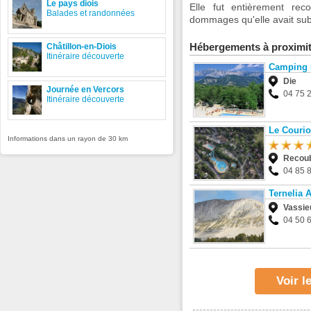
Le pays diois
Elle fut entièrement reco
Balades et randonnées
dommages qu'elle avait sub
Hébergements à proximi
Châtillon-en-Diois
Itinéraire découverte
Camping 
Die
Journée en Vercors
04 75 
Itinéraire découverte
Le Couri
Informations dans un rayon de 30 km
Recou
04 85 
Ternelia 
Vassie
04 50 
Voir l