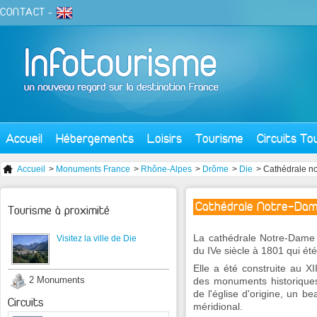
CONTACT
-
Accueil
Hébergements
Loisirs
Tourisme
Circuits To
Accueil
>
Monuments France
>
Rhône-Alpes
>
Drôme
>
Die
> Cathédrale n
Cathédrale Notre-Da
Tourisme à proximité
La cathédrale Notre-Dame 
Visitez la ville de Die
du IVe siècle à 1801 qui été
Elle a été construite au XII
2 Monuments
des monuments historiques
de l'église d'origine, un b
Circuits
méridional.