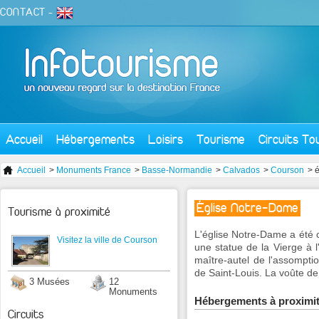
CONTACT
-
Accueil
Hébergements
Loisirs
Tourisme
Circuits To
Accueil
>
Monuments France
>
Basse-Normandie
>
Calvados
>
Courson
> 
Église Notre-Dame
Tourisme à proximité
L'église Notre-Dame a été c
Visitez la ville de Courson
une statue de la Vierge à l
maître-autel de l'assompti
de Saint-Louis. La voûte de 
3 Musées
12
Monuments
Hébergements à proximi
Circuits